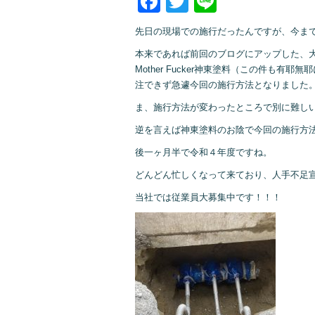
Facebook
Twitter
Line
先日の現場での施行だったんですが、今ま
本来であれば前回のブログにアップした、
Mother Fucker神東塗料（この件も
注できず急遽今回の施行方法となりました
ま、施行方法が変わったところで別に難し
逆を言えば神東塗料のお陰で今回の施行方
後一ヶ月半で令和４年度ですね。
どんどん忙しくなって来ており、人手不足
当社では従業員大募集中です！！！