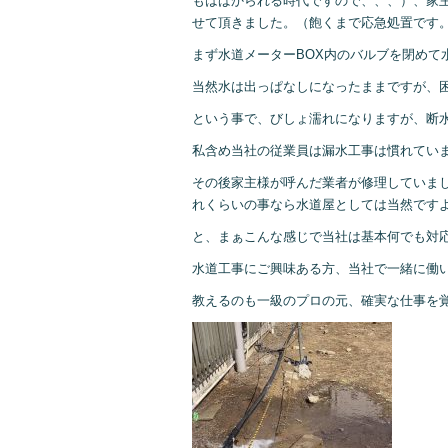
もはばかられる時代ですので、、、）、家
せて頂きました。（飽くまで応急処置です
まず水道メーターBOX内のバルブを閉めて
当然水は出っぱなしになったままですが、
という事で、びしょ濡れになりますが、断
私含め当社の従業員は漏水工事は慣れてい
その後家主様が呼んだ業者が修理していま
れくらいの事なら水道屋としては当然です
と、まぁこんな感じで当社は基本何でも対
水道工事にご興味ある方、当社で一緒に働
教えるのも一級のプロの元、確実な仕事を