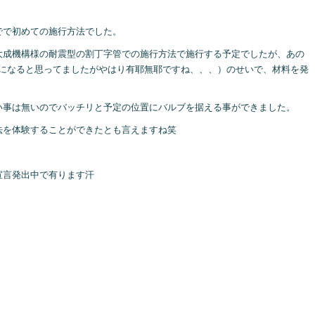
でで初めての施行方法でした。
大成機構様の耐震型の割丁字管での施行方法で施行する予定でしたが、あの
有耶無耶になると思ってましたがやはり有耶無耶ですね、、、）のせいで、材料を発
。
い事は無いのでバッチリと予定の位置にバルブを据える事ができました。
法を体験することができたとも言えますね笑
宣言発出中で有ります汗