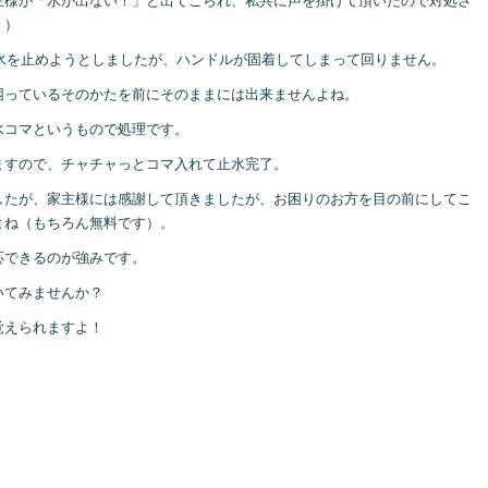
主様が「水が出ない！」と出てこられ、私共に声を掛けて頂いたので対処さ
。）
水を止めようとしましたが、ハンドルが固着してしまって回りません。
困っているそのかたを前にそのままには出来ませんよね。
水コマというもので処理です。
ますので、チャチャっとコマ入れて止水完了。
したが、家主様には感謝して頂きましたが、お困りのお方を目の前にしてこ
よね（もちろん無料です）。
応できるのが強みです。
いてみませんか？
覚えられますよ！