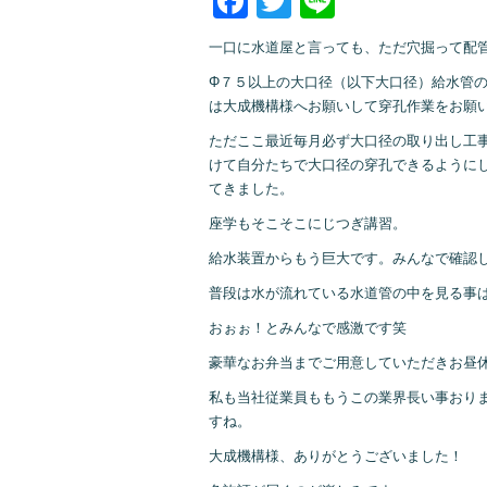
Facebook
Twitter
Line
一口に水道屋と言っても、ただ穴掘って配
Φ７５以上の大口径（以下大口径）給水管
は大成機構様へお願いして穿孔作業をお願
ただここ最近毎月必ず大口径の取り出し工
けて自分たちで大口径の穿孔できるように
てきました。
座学もそこそこにじつぎ講習。
給水装置からもう巨大です。みんなで確認
普段は水が流れている水道管の中を見る事
おぉぉ！とみんなで感激です笑
豪華なお弁当までご用意していただきお昼
私も当社従業員ももうこの業界長い事おり
すね。
大成機構様、ありがとうございました！