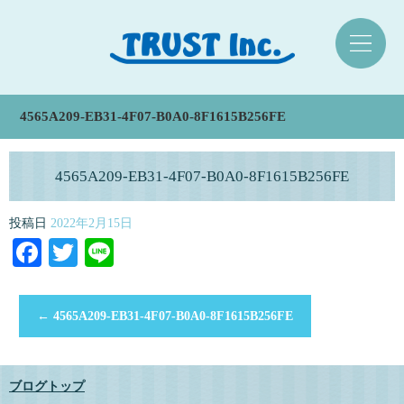
4565A209-EB31-4F07-B0A0-8F1615B256FE
4565A209-EB31-4F07-B0A0-8F1615B256FE
投稿日
2022年2月15日
Facebook
Twitter
Line
←
4565A209-EB31-4F07-B0A0-8F1615B256FE
ブログトップ